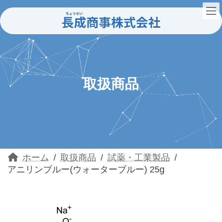
コ
ナ
ン
ビ
テ
ゲ
ン
ー
ツ
シ
へ
ョ
ス
ン
キ
に
ッ
移
取扱商品
プ
動
ホーム
取扱商品
試薬・工業製品
アニリンブルー(ウォーターブルー) 25g