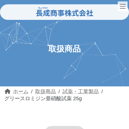
コ
ナ
ン
ビ
テ
ゲ
ン
ー
ツ
シ
へ
ョ
ス
ン
キ
に
ッ
移
取扱商品
プ
動
ホーム
取扱商品
試薬・工業製品
グリースロミジン亜硝酸試薬 25g