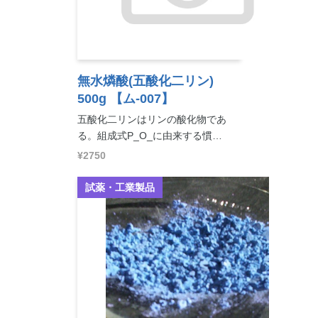
無水燐酸(五酸化二リン)
500g
【ム-007】
五酸化二リンはリンの酸化物であ
る。組成式P_O_に由来する慣…
¥2750
試薬・工業製品