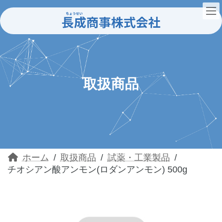
コ
ナ
ン
ビ
テ
ゲ
ン
ー
ツ
シ
へ
ョ
ス
ン
キ
に
ッ
移
取扱商品
プ
動
ホーム
取扱商品
試薬・工業製品
チオシアン酸アンモン(ロダンアンモン) 500g