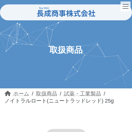
コ
ナ
ン
ビ
テ
ゲ
ン
ー
ツ
シ
へ
ョ
ス
ン
キ
に
ッ
移
取扱商品
プ
動
ホーム
取扱商品
試薬・工業製品
ノイトラルロート(ニュートラッドレッド) 25g