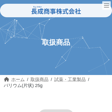
コ
ナ
ン
ビ
テ
ゲ
ン
ー
ツ
シ
へ
ョ
ス
ン
キ
に
ッ
移
取扱商品
プ
動
ホーム
取扱商品
試薬・工業製品
バリウム(片状) 25g