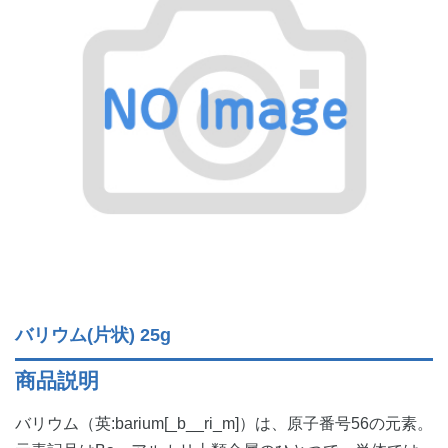
バリウム(片状) 25g
商品説明
バリウム（英:barium[_b__ri_m]）は、原子番号56の元素。