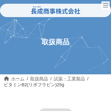
コ
ナ
ン
ビ
テ
ゲ
ン
ー
ツ
シ
へ
ョ
ス
ン
キ
に
ッ
移
取扱商品
プ
動
ホーム
取扱商品
試薬・工業製品
ビタミンB2(リボフラビン)25g