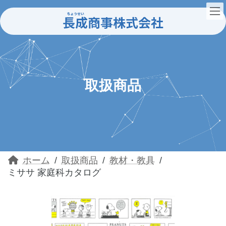
コ
ナ
ン
ビ
テ
ゲ
ン
ー
ツ
シ
へ
ョ
ス
ン
キ
に
ッ
移
取扱商品
プ
動
ホーム
取扱商品
教材・教具
ミササ 家庭科カタログ