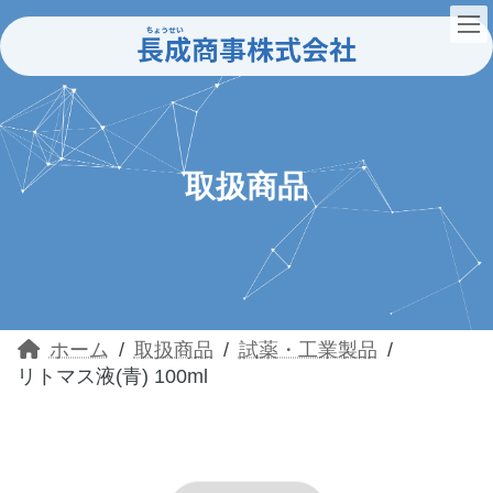
コ
ナ
ン
ビ
テ
ゲ
ン
ー
ツ
シ
へ
ョ
ス
ン
キ
に
ッ
移
取扱商品
プ
動
ホーム
取扱商品
試薬・工業製品
リトマス液(青) 100ml