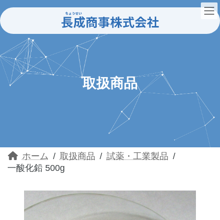
コ
ナ
ン
ビ
テ
ゲ
ン
ー
ツ
シ
へ
ョ
ス
ン
キ
に
ッ
移
取扱商品
プ
動
ホーム
取扱商品
試薬・工業製品
一酸化鉛 500g