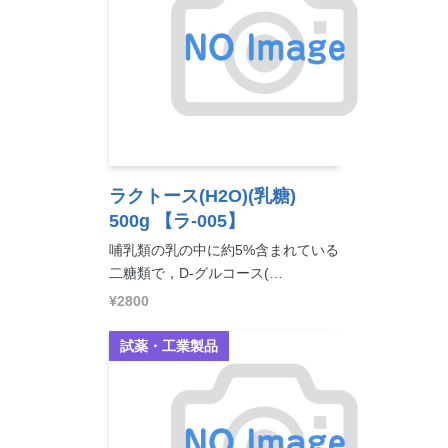
ラクトース(H2O)(乳糖)
500g
【ラ-005】
哺乳類の乳の中に約5%含まれている
二糖類で，D-グルコース(…
¥2800
試薬・工業製品