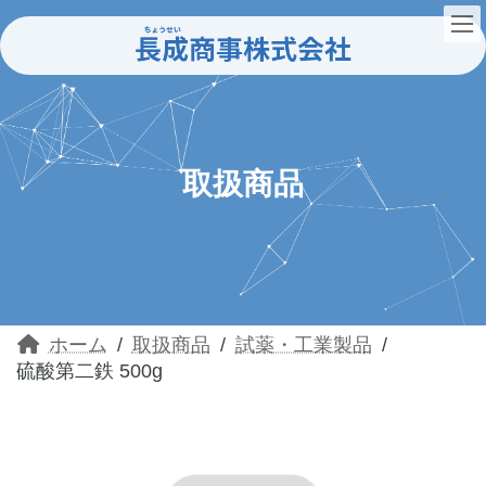
コ
ナ
ン
ビ
テ
ゲ
ン
ー
ツ
シ
へ
ョ
ス
ン
キ
に
ッ
移
取扱商品
プ
動
ホーム
取扱商品
試薬・工業製品
硫酸第二鉄 500g