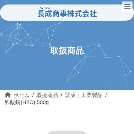
コ
ナ
ン
ビ
テ
ゲ
ン
ー
ツ
シ
へ
ョ
ス
ン
キ
に
ッ
移
取扱商品
プ
動
ホーム
取扱商品
試薬・工業製品
酢酸銅(H2O) 500g